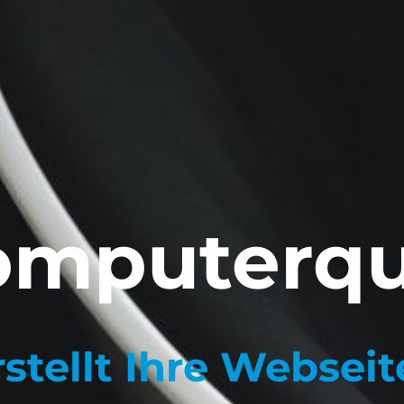
omputerqua
Repari